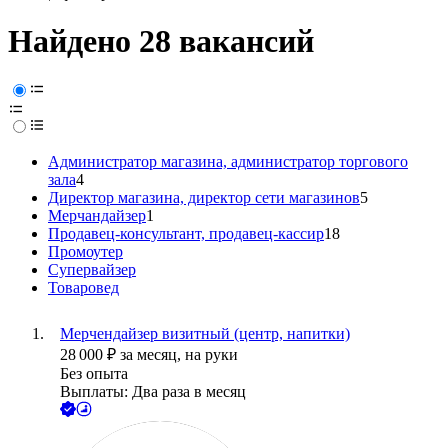
Найдено 28 вакансий
Администратор магазина, администратор торгового
зала
4
Директор магазина, директор сети магазинов
5
Мерчандайзер
1
Продавец-консультант, продавец-кассир
18
Промоутер
Супервайзер
Товаровед
Мерчендайзер визитный (центр, напитки)
28 000
₽
за месяц,
на руки
Без опыта
Выплаты: Два раза в месяц