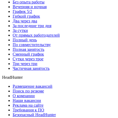
Без опыта работы
Вечерняя и ночная
График 5/2
Гибкий график
Два через два
За последние три дня
За сутки
От прямых работодателей
Полный день
По совместительству
Полная занятость
Сменный график
Сутки через трое
Три через три
Частичная занятость
HeadHunter
Размещение вакансий
Поиск по резюме
О компании
Наши вакансии
Реклама на сайте
Требования к ПО
Безопасный HeadHunter