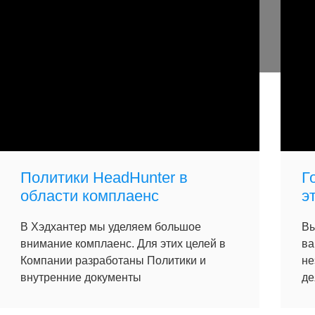
Политики HeadHunter в
Г
области комплаенс
э
В Хэдхантер мы уделяем большое
Вы
внимание комплаенс. Для этих целей в
ва
Компании разработаны Политики и
не
внутренние документы
де