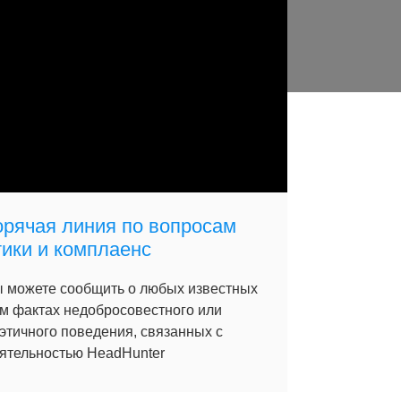
орячая линия по вопросам
тики и комплаенс
 можете сообщить о любых известных
м фактах недобросовестного или
этичного поведения, связанных с
ятельностью HeadHunter